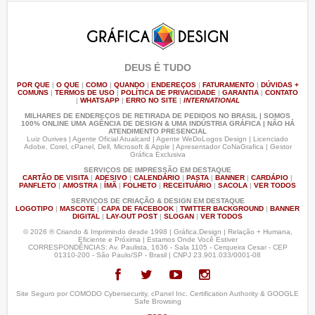
DEUS É TUDO
POR QUE
|
O QUE
|
COMO
|
QUANDO
|
ENDEREÇOS
|
FATURAMENTO
|
DÚVIDAS +
COMUNS
|
TERMOS DE USO
|
POLÍTICA DE PRIVACIDADE
|
GARANTIA
|
CONTATO
|
WHATSAPP
|
ERRO NO SITE
|
INTERNATIONAL
MILHARES DE ENDEREÇOS DE RETIRADA DE PEDIDOS NO BRASIL | SOMOS
100% ONLINE UMA AGÊNCIA DE DESIGN & UMA INDÚSTRIA GRÁFICA | NÃO HÁ
ATENDIMENTO PRESENCIAL
Luiz Ourives | Agente Oficial Atualcard | Agente WeDoLogos Design | Licenciado
Adobe, Corel, cPanel, Dell, Microsoft & Apple | Apresentador CoNaGrafica | Gestor
Gráfica Exclusiva
SERVIÇOS DE IMPRESSÃO EM DESTAQUE
CARTÃO DE VISITA
|
ADESIVO
|
CALENDÁRIO
|
PASTA
|
BANNER
|
CARDÁPIO
|
PANFLETO
|
AMOSTRA
|
ÍMÃ
|
FOLHETO
|
RECEITUÁRIO
|
SACOLA
|
VER TODOS
SERVIÇOS DE CRIAÇÃO & DESIGN EM DESTAQUE
LOGOTIPO
|
MASCOTE
|
CAPA DE FACEBOOK
|
TWITTER BACKGROUND
|
BANNER
DIGITAL
|
LAY-OUT POST
|
SLOGAN
|
VER TODOS
© 2026 ® Criando & Imprimindo desde 1998 | Gráfica.Design | Relação + Humana,
Eficiente e Próxima | Estamos Onde Você Estiver
CORRESPONDÊNCIAS: Av. Paulista, 1636 - Sala 1105 - Cerqueira Cesar - CEP
01310-200 - São Paulo/SP - Brasil | CNPJ 23.901.033/0001-08
Site Seguro por COMODO Cybersecurity, cPanel Inc. Certification Authority & GOOGLE
Safe Browsing